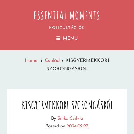
ESSENTIAL MOMENTS
KONZULTÁCIÓK
MENU
Home
Család
KISGYERMEKKORI
SZORONGÁSRÓL
KISGYERMEKKORI SZORONGÁSRÓL
By
Sinka Szilvia
Posted on
2024.02.27.