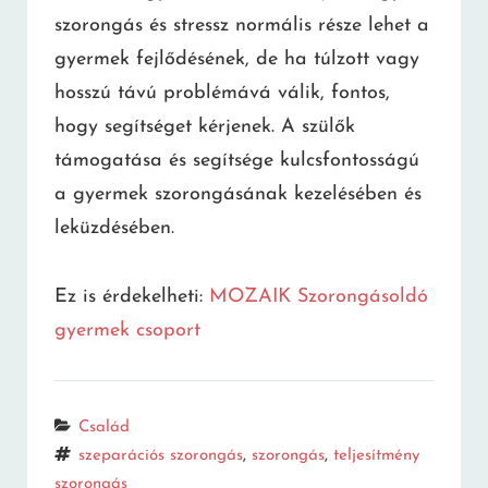
szorongás és stressz normális része lehet a
gyermek fejlődésének, de ha túlzott vagy
hosszú távú problémává válik, fontos,
hogy segítséget kérjenek. A szülők
támogatása és segítsége kulcsfontosságú
a gyermek szorongásának kezelésében és
leküzdésében.
Ez is érdekelheti:
MOZAIK Szorongásoldó
gyermek csoport
Categories
Család
Tags
szeparációs szorongás
,
szorongás
,
teljesítmény
szorongás