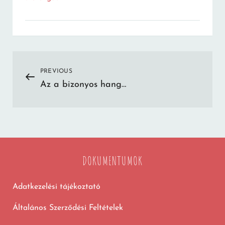
Bejegyzés
PREVIOUS
Previous
Az a bizonyos hang…
Post
navigáció
DOKUMENTUMOK
Adatkezelési tájékoztató
Általános Szerződési Feltételek