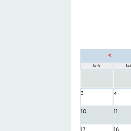
<
hétfő
ke
3
4
10
11
17
18