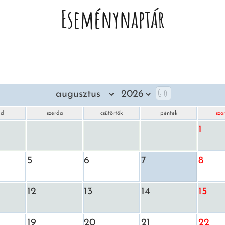
Eseménynaptár
dd
szerda
csütörtök
péntek
szo
1
5
6
7
8
12
13
14
15
19
20
21
22