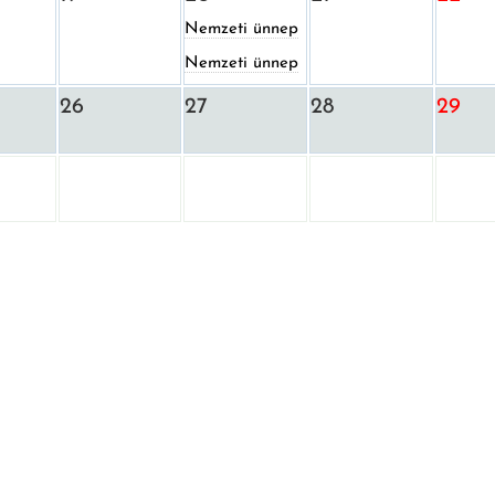
Nemzeti ünnep
Nemzeti ünnep
26
27
28
29