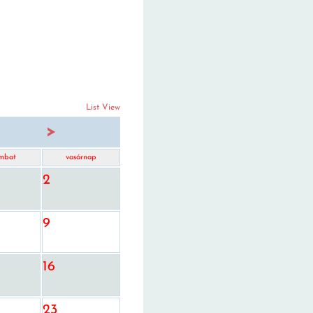
List View
>
mbat
vasárnap
2
9
16
23