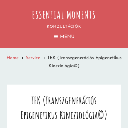
ESSENTIAL MOMENTS
KONZULTÁCIÓK
MENU
Home
Service
TEK (Transzgenerációs Epigenetikus
Kineziológia©)
TEK (Transzgenerációs
Epigenetikus Kineziológia©)