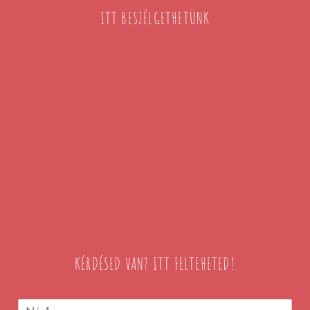
ITT BESZÉLGETHETÜNK
KÉRDÉSED VAN? ITT FELTEHETED!
N