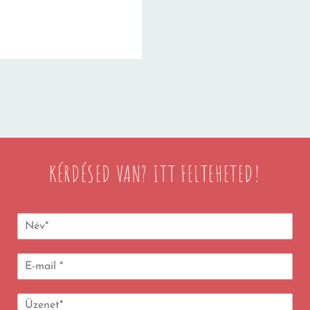
KÉRDÉSED VAN? ITT FELTEHETED!
N
é
v
E
:
-
*
m
Ü
a