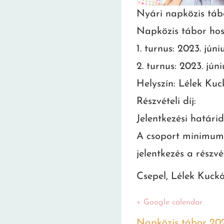
Nyári napközis táb
Napközis tábor hos
1. turnus: 2023. júni
2. turnus: 2023. júni
Helyszín: Lélek Kuc
Részvételi díj:
Jelentkezési határid
A csoport minimum 6
jelentkezés a részvét
Csepel, Lélek Kuck
+ Google calendar
Napközis tábor 2023