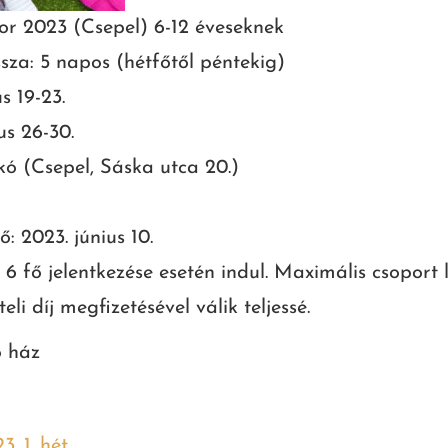
or 2023 (Csepel) 6-12 éveseknek
sza: 5 napos (hétfőtől péntekig)
us 19-23.
us 26-30.
kó (Csepel, Sáska utca 20.)
ő: 2023. június 10.
 fő jelentkezése esetén indul. Maximális csoport 
eli díj megfizetésével válik teljessé.
ó ház
. 1. hét