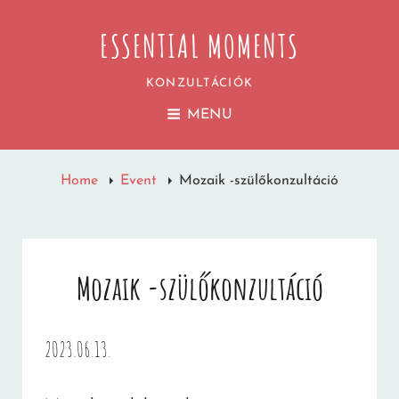
ESSENTIAL MOMENTS
KONZULTÁCIÓK
MENU
Home
Event
Mozaik -szülőkonzultáció
Mozaik -szülőkonzultáció
2023.06.13.