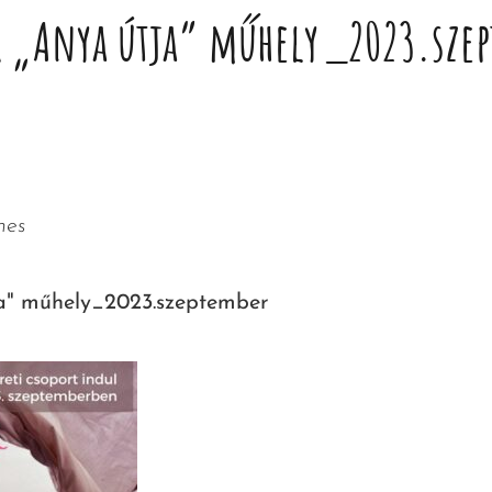
 „Anya útja” műhely_2023.sze
mes
" műhely_2023.szeptember