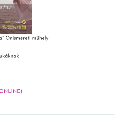
” Önismereti műhely
yukáknak
 (ONLINE)