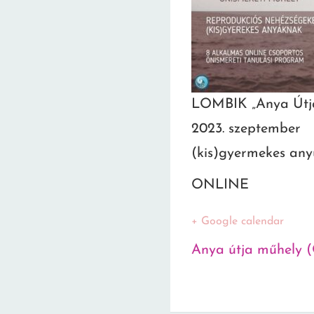
LOMBIK „Anya Útja
2023. szeptember
(kis)gyermekes an
ONLINE
+ Google calendar
Anya útja műhely