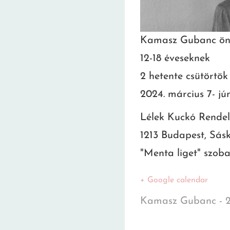
Kamasz Gubanc öni
12-18 éveseknek
2 hetente csütörtök
2024. március 7- jún
Lélek Kuckó Rendel
1213 Budapest, Sásk
"Menta liget" szob
+ Google calendar
Kamasz Gubanc - 2