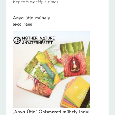
Repeats weekly 5 times
Anya útja műhely
09:00 - 12:00
„Anya Útja” Önismereti műhely indul