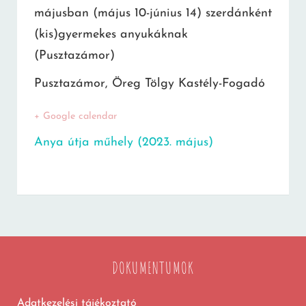
májusban (május 10-június 14) szerdánként
(kis)gyermekes anyukáknak
(Pusztazámor)
Pusztazámor, Öreg Tölgy Kastély-Fogadó
+ Google calendar
Anya útja műhely (2023. május)
DOKUMENTUMOK
Adatkezelési tájékoztató