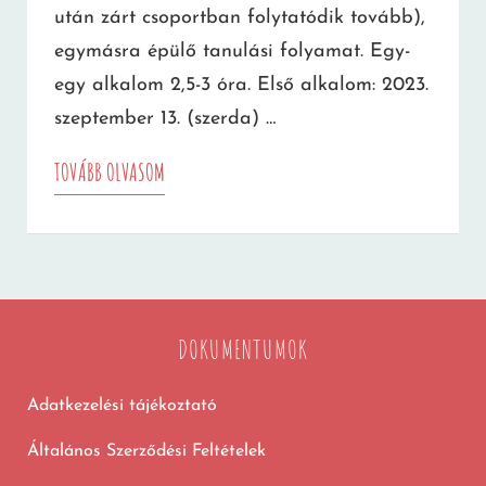
után zárt csoportban folytatódik tovább),
egymásra épülő tanulási folyamat. Egy-
egy alkalom 2,5-3 óra. Első alkalom: 2023.
szeptember 13. (szerda) …
LOMBIK
TOVÁBB OLVASOM
„ANYA
ÚTJA”
ÖNISMERETI
MŰHELY
DOKUMENTUMOK
Adatkezelési tájékoztató
Általános Szerződési Feltételek